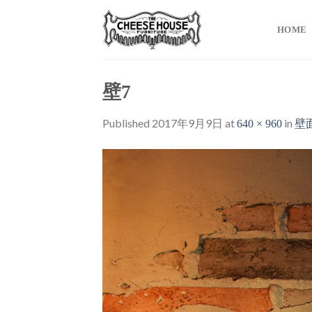
Skip
to
HOME
content
壁7
Published
2017年9月9日
at
in
640 × 960
壁