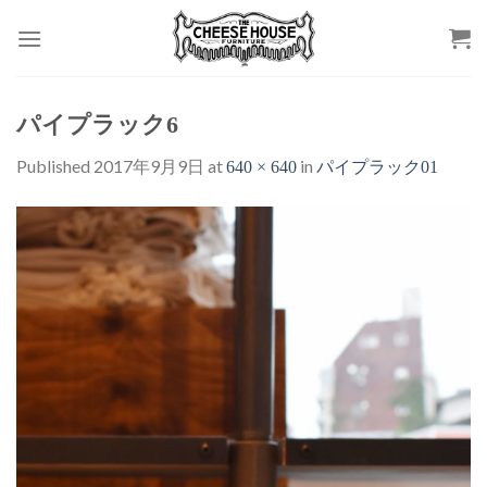
Skip
to
content
パイプラック6
Published
2017年9月9日
at
in
640 × 640
パイプラック01