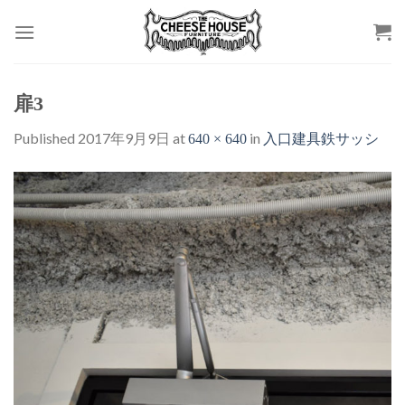
Skip
to
content
扉3
Published
2017年9月9日
at
in
640 × 640
入口建具鉄サッシ