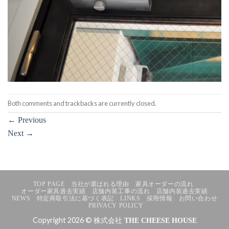
Both comments and trackbacks are currently closed.
←
Previous
Next
→
TOP PAGE
当社が選ばれる理由
家具オーダーの流れ
オーダー家具過去実績
店舗内装工事の流れ
店舗内装過去実績
NEWS
特定商取引法に基づく表記
LINKS
採用情報
お問い合わせ
PRIVACY POLICY
Copyright 2026 © 株式会社
THE CHEESE HOUSE