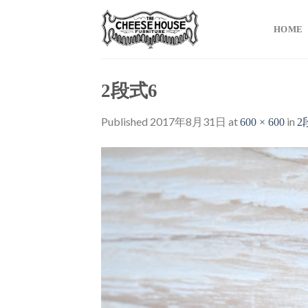
Skip
to
HOME
content
2段式6
Published
2017年8月31日
at
in
600 × 600
2