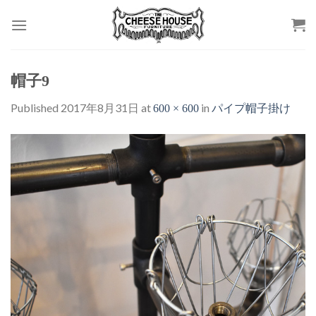
Skip
to
content
帽子9
Published
2017年8月31日
at
in
600 × 600
パイプ帽子掛け